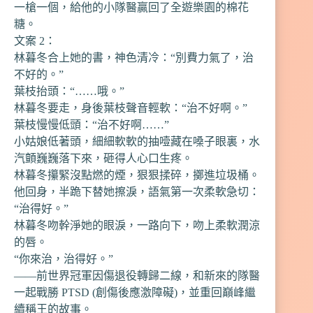
一槍一個，給他的小隊醫贏回了全遊樂園的棉花
糖。
文案 2：
林暮冬合上她的書，神色清冷：“別費力氣了，治
不好的。”
葉枝抬頭：“……哦。”
林暮冬要走，身後葉枝聲音輕軟：“治不好啊。”
葉枝慢慢低頭：“治不好啊……”
小姑娘低著頭，細細軟軟的抽噎藏在嗓子眼裏，水
汽顫巍巍落下來，砸得人心口生疼。
林暮冬攥緊沒點燃的煙，狠狠揉碎，擲進垃圾桶。
他回身，半跪下替她擦淚，語氣第一次柔軟急切：
“治得好。”
林暮冬吻幹淨她的眼淚，一路向下，吻上柔軟潤涼
的唇。
“你來治，治得好。”
——前世界冠軍因傷退役轉歸二線，和新來的隊醫
一起戰勝 PTSD (創傷後應激障礙)，並重回巔峰繼
續稱王的故事。