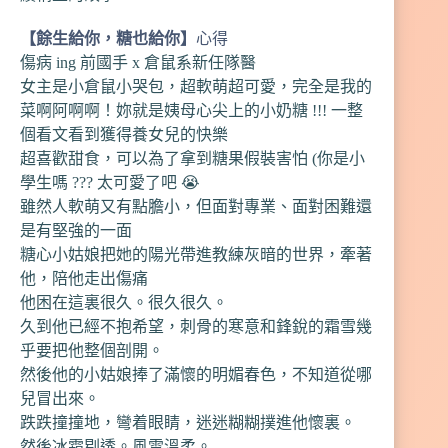
【餘生給你，糖也給你】
心得
傷病 ing 前國手 x 倉鼠系新任隊醫
女主是小倉鼠小哭包，超軟萌超可愛，完全是我的
菜啊阿啊啊！妳就是姨母心尖上的小奶糖 !!! 一整
個看文看到獲得養女兒的快樂
超喜歡甜食，可以為了拿到糖果假裝害怕 (你是小
學生嗎 ??? 太可愛了吧 😭
雖然人軟萌又有點膽小，但面對專業、面對困難還
是有堅強的一面
糖心小姑娘把她的陽光帶進教練灰暗的世界，牽著
他，陪他走出傷痛
他困在這裏很久。很久很久。
久到他已經不抱希望，刺骨的寒意和鋒銳的霜雪幾
乎要把他整個剖開。
然後他的小姑娘捧了滿懷的明媚春色，不知道從哪
兒冒出來。
跌跌撞撞地，彎着眼睛，迷迷糊糊撲進他懷裏。
然後冰霜剔透。風雪溫柔。