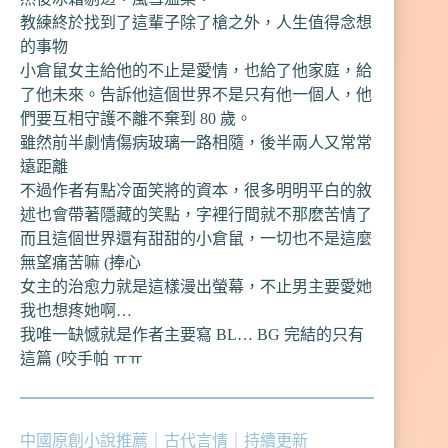
教練終於找到了這輩子除了槍之外，人生值得念想
的事物
小倉鼠女主給他的不止是愛情，也給了他家庭，給
了他未來。告訴他這個世界不是只有他一個人，他
們要互相守護不離不棄到 80 歲。
雖然前半劇情傷病玻璃一路相隨，後半兩人又常常
遠距離
不過作者有點冷面笑將的資本，很多明明平白的敘
述也會帶著隱藏的笑點，字裡行間就不那麽苦情了
而且這個世界還有甜甜的小倉鼠，一切也不是這麼
無望痛苦嘛 (捧心
女主的治愈力就是這樣漫出螢幕，不止男主要愛她
我也想疼她啊…
我唯一缺憾就是作者主要寫 BL… BG 完結的只有
這篇 (咬手帕 ㅠㅠ
中國原創小說推薦｜古代言情｜持續更新