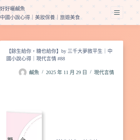
跳
好好曬鹹魚
至
中國小說心得｜美妝保養｜旅遊美食
主
要
內
容
【餘生給你，糖也給你】by 三千大夢敘平生｜中
國小說心得｜現代言情 #88
鹹魚
2025 年 11 月 29 日
現代言情