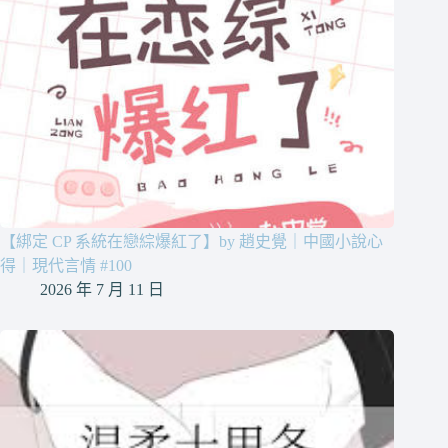
【綁定 CP 系統在戀綜爆紅了】by 趙史覺｜中國小說心
得｜現代言情 #100
2026 年 7 月 11 日