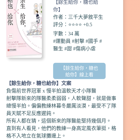
【餘生給你，糖也給
你】
作者：三千大夢敘平生
評分：⭐️⭐️⭐️⭐️ +0.5
字數：34 萬
#運動員 #射擊 #國手 #
醫生 #甜 #傷病小虐
【餘生給你，糖也
給你】線上看
【
餘生給你，糖也給你
】文案
負傷前世界冠軍 x 慢半拍溫軟天才小隊醫
射擊隊新來的隊醫柔柔弱弱，人軟聲甜，就是做事
總慢半拍。偏偏教練林暮冬嚴厲淡漠，最受不了隊
員天賦不足反應遲鈍。
所有人都在猜，這個新來的隊醫能堅持幾個月。
直到有人看見，他們的教練一身高定風衣筆挺，格
格不入地立在氣球攤邊上。