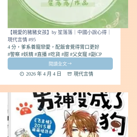
代
言
情
#96
【親愛的豬豬女孩】by 笙落落｜中國小說心得｜
現代言情 #95
4 分，爹系養寵戀愛，配飯會覺得胃口更好
#警察 #妖精 #直播 #吃貨 #甜 #父女寵 #副CP
閱讀全文
【親
愛
2026 年 4 月 4 日
現代言情
的
豬
豬
女
孩】
by
笙
落
落
｜