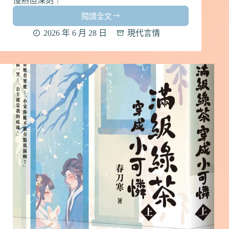
慢熱但深刻｜
閱讀全文
【屠
路/
2026 年 6 月 28 日
現代言情
日
不
西
沉】
by
金
丙
｜
中
國
小
說
心
得
｜
現
代
言