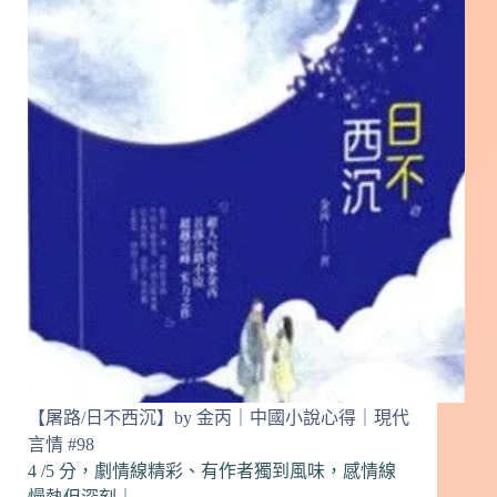
宋
玖
槿
｜
中
國
小
說
心
得
｜
現
代
言
情
#99
【屠路/日不西沉】by 金丙｜中國小說心得｜現代
言情 #98
4 /5 分，劇情線精彩、有作者獨到風味，感情線