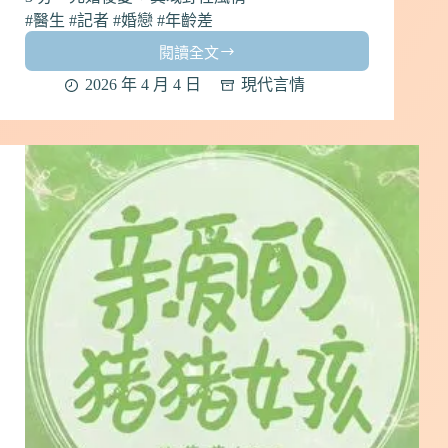
#醫生 #記者 #婚戀 #年齡差
閱讀全文
【嫁
給
2026 年 4 月 4 日
現代言情
喬
醫
生】
by
我
是
落
落
｜
中
國
小
說
心
得
｜
現