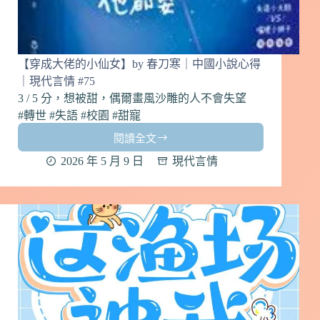
【穿成大佬的小仙女】by 春刀寒｜中國小說心得
｜現代言情 #75
3 / 5 分，想被甜，偶爾畫風沙雕的人不會失望
#轉世 #失語 #校園 #甜寵
閱讀全文
【穿
成
2026 年 5 月 9 日
現代言情
大
佬
的
小
仙
女】
by
春
刀
寒