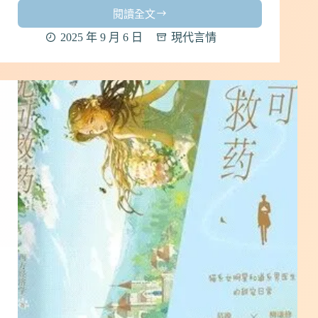
閱讀全文
【一
頓
2025 年 9 月 6 日
現代言情
不
吃
胖
十
斤】
by
憶
錦
｜
中
國
小
說
心
得
｜
現
代
言