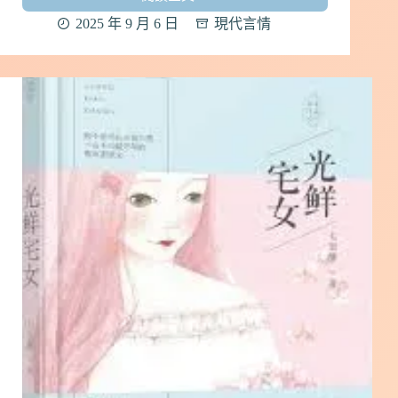
【冰
糖
2025 年 9 月 6 日
現代言情
燉
雪
梨】
by
酒
小
七
｜
中
國
小
說
心
得
｜
現
代
言
情
#71