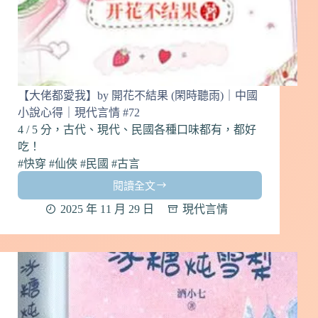
小
說
心
得
｜
現
【大佬都愛我】by 開花不結果 (閑時聽雨)｜中國
代
小說心得｜現代言情 #72
言
4 / 5 分，古代、現代、民國各種口味都有，都好
情
#73
吃！
#快穿 #仙俠 #民國 #古言
閱讀全文
【大
佬
2025 年 11 月 29 日
現代言情
都
愛
我】
by
開
花
不