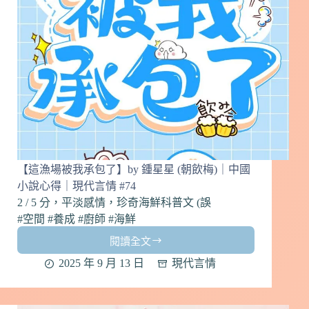
｜
中
國
小
說
心
得
｜
現
代
言
情
【這漁場被我承包了】by 鍾星星 (朝飲梅)｜中國
#75
小說心得｜現代言情 #74
2 / 5 分，平淡感情，珍奇海鮮科普文 (誤
#空間 #養成 #廚師 #海鮮
閱讀全文
【這
漁
2025 年 9 月 13 日
現代言情
場
被
我