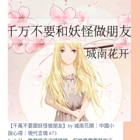
承
包
了】
by
鍾
星
星
(朝
飲
梅)
｜
中
國
小
說
心
得
｜
現
【千萬不要跟妖怪做朋友】by 城南花開｜中國小
代
說心得｜現代言情 #73
言