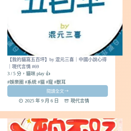
得
｜
現
代
言
情
#70
【我的貓窩五百坪】by 混元三喜｜中國小說心得
｜現代言情 #69
3 / 5 分，貓咪 play 👍
#娛樂圈 #系統 #貓 #寵 #獸耳
閱讀全文
【我
的
2025 年 9 月 6 日
現代言情
貓
窩
五
百
坪】