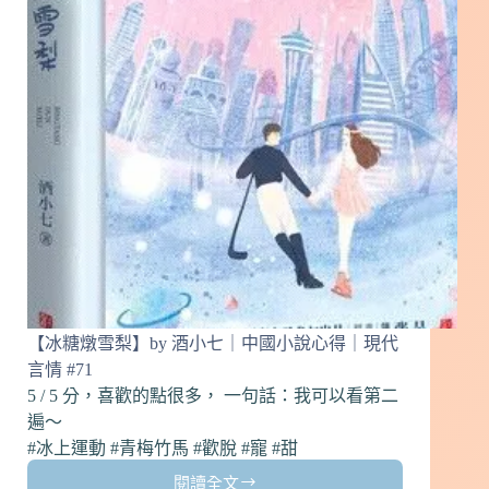
結
果
(閑
時
聽
雨)
｜
中
國
小
說
心
得
｜
現
【冰糖燉雪梨】by 酒小七｜中國小說心得｜現代
代
言情 #71
言
5 / 5 分，喜歡的點很多， 一句話：我可以看第二
情
#72
遍～
#冰上運動 #青梅竹馬 #歡脫 #寵 #甜
閱讀全文