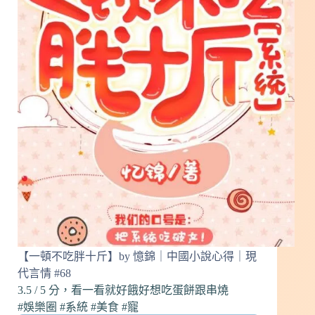
by
混
元
三
喜
｜
中
國
小
說
心
得
｜
現
代
言
情
【一頓不吃胖十斤】by 憶錦｜中國小說心得｜現
#69
代言情 #68
3.5 / 5 分，看一看就好餓好想吃蛋餅跟串燒
#娛樂圈 #系統 #美食 #寵