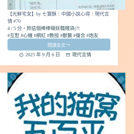
【光鮮宅女】by 七寶酥｜中國小說心得｜現代言
情 #70
4 / 5 分，妳這個棒棒噠妖豔賤貨(?!
#互懟 #心機 #網紅 #教授 #獸醫 #復合 #炮友
閱讀全文
【光
鮮
2025 年 9 月 6 日
現代言情
宅
女】
by
七
寶
酥
｜
中
國
小
說
心