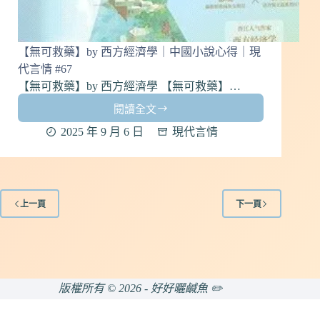
情
#68
【無可救藥】by 西方經濟學｜中國小說心得｜現
代言情 #67
【無可救藥】by 西方經濟學 【無可救藥】…
閱讀全文
【無
可
2025 年 9 月 6 日
現代言情
救
藥】
by
西
方
上一頁
下一頁
經
濟
學
｜
中
版權所有 © 2026 - 好好曬鹹魚 ✏️
國
小