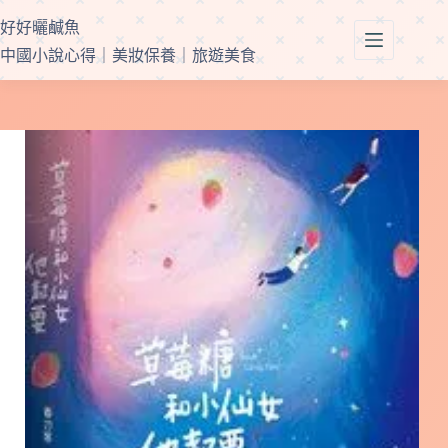
跳
好好曬鹹魚
至
中國小說心得｜美妝保養｜旅遊美食
主
要
內
容