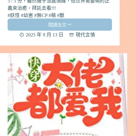
5 / 5 分，雖然幾乎沒感情線，但世界需要萌的正
情
#74
義來治癒，拜託去看!!!
#妖怪 #幼崽 #無CP #萌 #獸
閱讀全文
【千
萬
2025 年 9 月 13 日
現代言情
不
要
跟
妖
怪
做
朋
友】
by
城
南
花
開
｜
中
國