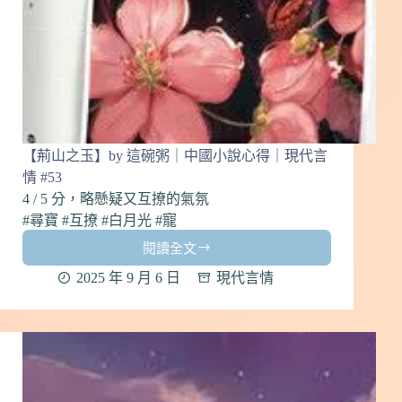
心
得
｜
古
代
言
情
#5
【荊山之玉】by 這碗粥｜中國小說心得｜現代言
情 #53
4 / 5 分，略懸疑又互撩的氣氛
#尋寶 #互撩 #白月光 #寵
閱讀全文
【荊
山
2025 年 9 月 6 日
現代言情
之
玉】
by
這
碗
粥