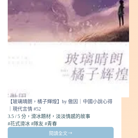
｜
中
國
小
說
心
得
｜
現
代
言
情
#53
【玻璃晴朗，橘子輝煌】by 傲因｜中國小說心得
｜現代言情 #52
3.5 / 5 分，滑冰題材，淡淡情感的故事
#花式滑冰 #隊友 #青春
閱讀全文
【玻