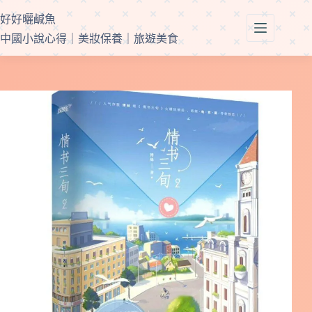
跳
好好曬鹹魚
至
中國小說心得｜美妝保養｜旅遊美食
主
要
內
容