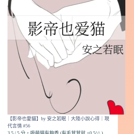
闆
談
戀
愛】
by
葉
斐
然
｜
原
創
小
說
心
得
｜
現
代
言
【影帝也愛貓】by 安之若眠｜大陸小說心得｜現
情
代言情 #56
#57
3.5 / 5 分，吸萌貓有夠香 (有毛茸茸就 +0.5^^ )