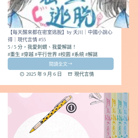
代
言
情
#56
【每天醒來都在密室逃脫】by 夭川｜中國小說心
得｜現代言情 #55
5 / 5 分，我愛刺蝟、我愛解謎！
#重生 #穿越 #平行世界 #校園 #系統 #解謎
閱讀全文
【每
天
2025 年 9 月 6 日
現代言情
醒
來
都
在
密
室
逃
脫】
by
夭