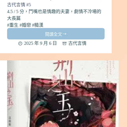
古代言情 #5
4.5 / 5 分，鬥嘴也是情趣的夫妻，劇情不冷場的
大長篇
#重生 #婚戀 #糙漢
閱讀全文
【守
寡
2025 年 9 月 6 日
古代言情
後
我
重
生
了】
by
笑
佳
人
｜
中
國
小
說