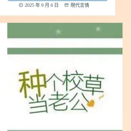
璃
2025 年 9 月 6 日
現代言情
晴
朗，
橘
子
輝
煌】
by
傲
因
｜
中
國
小
說
心
得
｜
現
代
言