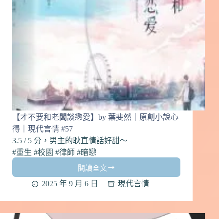
得
｜
現
代
言
情
#58
【才不要和老闆談戀愛】by 葉斐然｜原創小說心
得｜現代言情 #57
3.5 / 5 分，男主的耿直情話好甜～
#重生 #校園 #律師 #暗戀
閱讀全文
【才
不
2025 年 9 月 6 日
現代言情
要
和
老