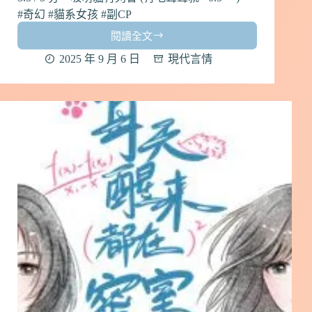
#奇幻 #貓系女孩 #副CP
閱讀全文
【影
帝
2025 年 9 月 6 日
現代言情
也
愛
貓】
by
安
之
若
眠
｜
大
陸
小
說
心
得
｜
現