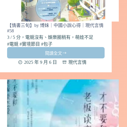
【情書三旬】by 博妹｜中國小說心得｜現代言情
#58
3 / 5 分，電競沒有、娛樂圈稍有，萌娃不足
#電競 #實境節目 #包子
閱讀全文
【情
書
2025 年 9 月 6 日
現代言情
三
旬】
by
博
妹
｜
中
國
小
說
心