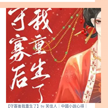
奏
曲】
by
青
浼
｜
中
國
小
說
心
得
｜
現
代
言
情
#54
【守寡後我重生了】by 笑佳人｜中國小說心得｜