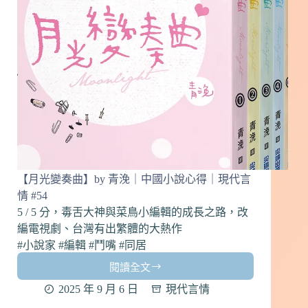
川
｜
中
國
小
說
心
得
｜
現
代
言
【月光變奏曲】by 青浼｜中國小說心得｜現代言
情
情 #54
#55
5 / 5 分，毒舌大神與菜鳥小編輯的成長之路，改
編電視劇、台灣有出繁體的大熱作
#小說家 #編輯 #鬥嘴 #同居
閱讀全文
【月
光
2025 年 9 月 6 日
現代言情
變