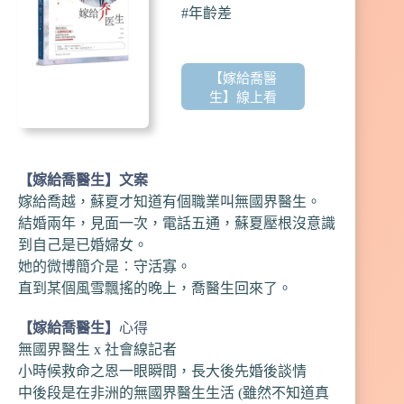
#年齡差
【嫁給喬醫
生】線上看
【
嫁給喬醫生
】文案
嫁給喬越，蘇夏才知道有個職業叫無國界醫生。
結婚兩年，見面一次，電話五通，蘇夏壓根沒意識
到自己是已婚婦女。
她的微博簡介是︰守活寡。
直到某個風雪飄搖的晚上，喬醫生回來了。
【嫁給喬醫生】
心得
無國界醫生 x 社會線記者
小時候救命之恩一眼瞬間，長大後先婚後談情
中後段是在非洲的無國界醫生生活 (雖然不知道真