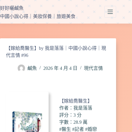
跳
好好曬鹹魚
至
中國小說心得｜美妝保養｜旅遊美食
主
要
內
容
【嫁給喬醫生】by 我是落落｜中國小說心得｜現
代言情 #96
鹹魚
2026 年 4 月 4 日
現代言情
【嫁給喬醫生】
作者：我是落落
評分：3 分
字數：28.9 萬
#醫生 #記者 #婚戀