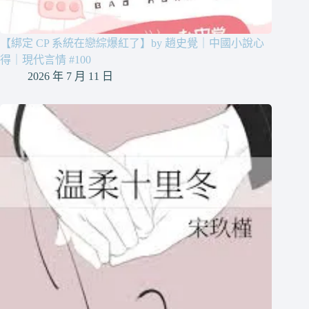
【綁定 CP 系統在戀綜爆紅了】by 趙史覺｜中國小說心
得｜現代言情 #100
2026 年 7 月 11 日